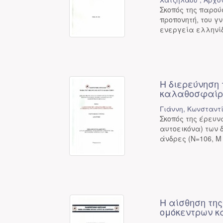
Σκοπός της παρού
προπονητή, του γ
ενεργεία ελληνίδ
Η διερεύνηση 
καλαθοσφαίρ
Γιάννη, Κωνσταντ
Σκοπός της έρευν
αυτοεικόνα) των
άνδρες (Ν=106, Μ 
Η αίσθηση τη
ομόκεντρων κ