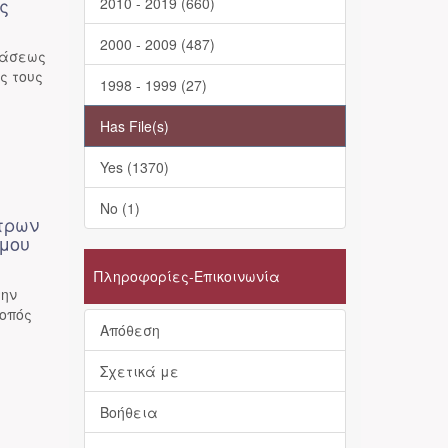
ς
2010 - 2019 (660)
2000 - 2009 (487)
τάσεως
ς τους
1998 - 1999 (27)
Has File(s)
Yes (1370)
No (1)
έτρων
σμου
Πληροφορίες-Επικοινωνία
την
κοπός
Απόθεση
Σχετικά με
Βοήθεια