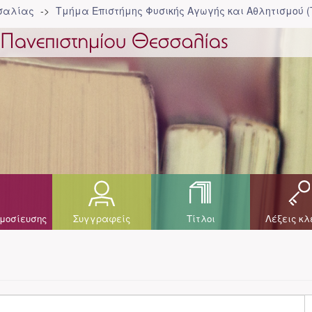
σσαλίας
Τμήμα Επιστήμης Φυσικής Αγωγής και Αθλητισμού 
μοσίευσης
Συγγραφείς
Τίτλοι
Λέξεις κλ