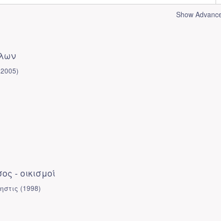
Show Advanced
άλων
(
2005
)
ος - οικισμοί
ηστις
(
1998
)