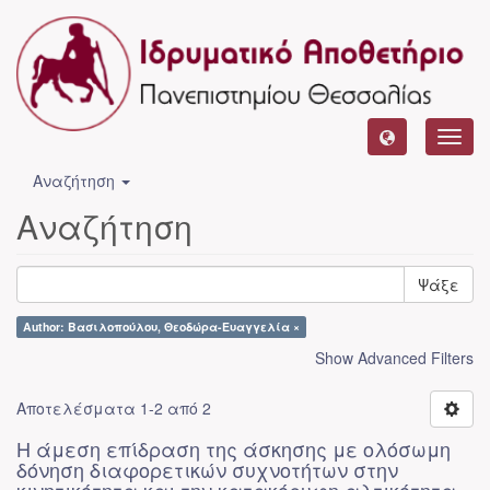
Toggl
navig
Αναζήτηση
Αναζήτηση
Ψάξε
Author: Βασιλοπούλου, Θεοδώρα-Ευαγγελία ×
Show Advanced Filters
Αποτελέσματα 1-2 από 2
Η άμεση επίδραση της άσκησης με ολόσωμη
δόνηση διαφορετικών συχνοτήτων στην