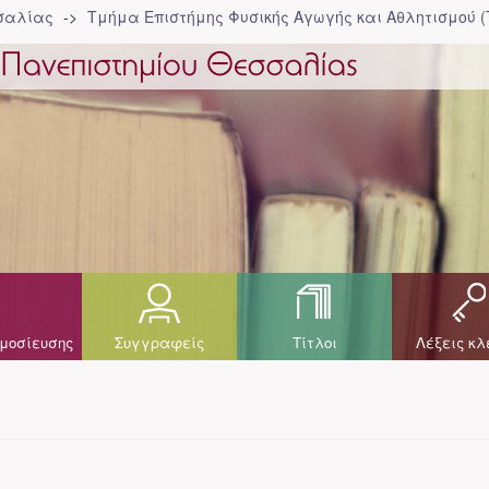
σσαλίας
Τμήμα Επιστήμης Φυσικής Αγωγής και Αθλητισμού 
μοσίευσης
Συγγραφείς
Τίτλοι
Λέξεις κλ