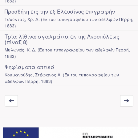
1883
)
Προσθήκη εις την εξ Ελευσίνος επιγραφήν
Τσούντας, Χρ. Δ.
(
Εκ του τυπογραφείου των αδελφών Περρή
,
1883
)
Τρία λίθινα αγαλμάτια εκ της Ακροπόλεως
(πίναξ 8)
Μυλωνάς, Κ. Δ.
(
Εκ του τυπογραφείου των αδελφών Περρή
,
1883
)
Ψηφίσματα αττικά
Κουμανούδης, Στέφανος Α.
(
Εκ του τυπογραφείου των
αδελφών Περρή
,
1883
)