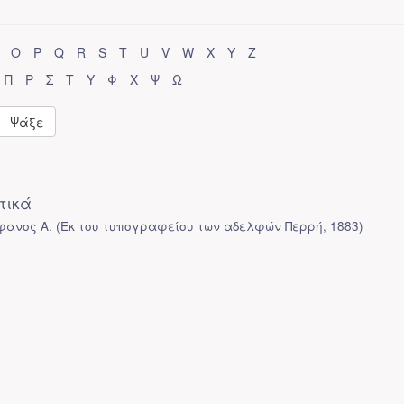
O
P
Q
R
S
T
U
V
W
X
Y
Z
Π
Ρ
Σ
Τ
Υ
Φ
Χ
Ψ
Ω
Ψάξε
τικά
φανος Α.
(
Εκ του τυπογραφείου των αδελφών Περρή
,
1883
)