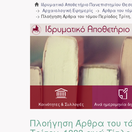
Ιδρυματικό Αποθετήριο Πανεπιστημίου Θε
Αρχαιολογική Εφημερίς
Άρθρα του τόμ
Πλοήγηση Άρθρα του τόμου Περίοδος Τρίτη,
Κοινότητες & Συλλογές
Ανά ημερομηνία δη
Πλοήγηση Άρθρα του τό