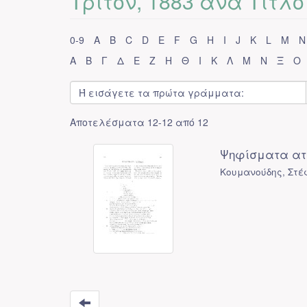
Τρίτον, 1883 ανά Τίτλο
0-9
A
B
C
D
E
F
G
H
I
J
K
L
M
N
Α
Β
Γ
Δ
Ε
Ζ
Η
Θ
Ι
Κ
Λ
Μ
Ν
Ξ
Ο
Αποτελέσματα 12-12 από 12
Ψηφίσματα ατ
Κουμανούδης, Στέ