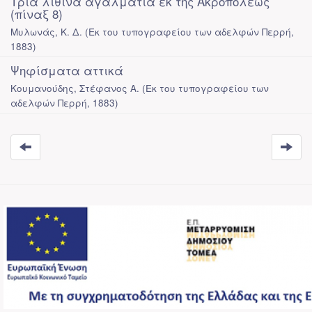
Τρία λίθινα αγαλμάτια εκ της Ακροπόλεως
(πίναξ 8)
Μυλωνάς, Κ. Δ.
(
Εκ του τυπογραφείου των αδελφών Περρή
,
1883
)
Ψηφίσματα αττικά
Κουμανούδης, Στέφανος Α.
(
Εκ του τυπογραφείου των
αδελφών Περρή
,
1883
)