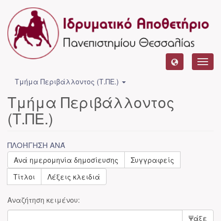
Toggl
navig
Τμήμα Περιβάλλοντος (Τ.ΠΕ.)
Τμήμα Περιβάλλοντος
(Τ.ΠΕ.)
ΠΛΟΉΓΗΣΗ ΑΝΆ
Ανά ημερομηνία δημοσίευσης
Συγγραφείς
Τίτλοι
Λέξεις κλειδιά
Αναζήτηση κειμένου:
Ψάξε