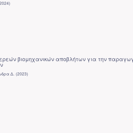
2024
)
τερεών βιομηχανικών αποβλήτων για την παραγω
ών
νδρα Δ.
(
2023
)