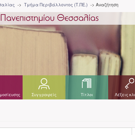
σσαλίας
Τμήμα Περιβάλλοντος (Τ.ΠΕ.)
Αναζήτηση
μοσίευσης
Συγγραφείς
Τίτλοι
Λέξεις κλ