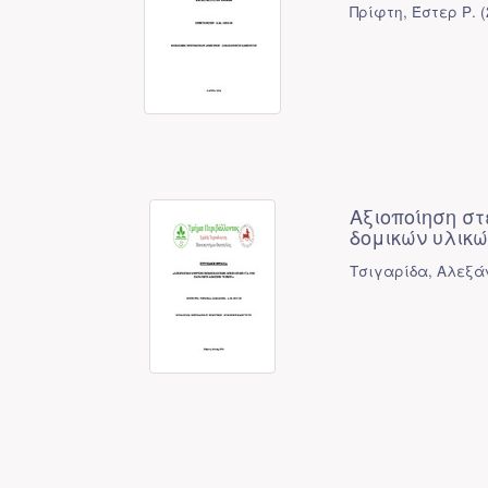
Πρίφτη, Έστερ Ρ.
(
Aξιοποίηση σ
δομικών υλικ
Τσιγαρίδα, Αλεξά