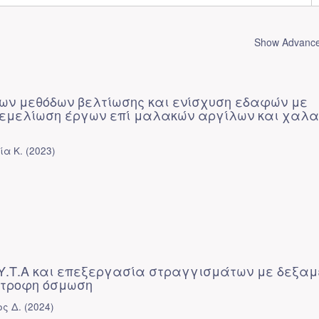
Show Advanced
ων μεθόδων βελτίωσης και ενίσχυση εδαφών με
εμελίωση έργων επί μαλακών αργίλων και χαλ
ία Κ.
(
2023
)
.Υ.Τ.Α και επεξεργασία στραγγισμάτων με δεξαμ
στροφη όσμωση
ς Δ.
(
2024
)