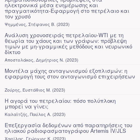
ηλεκτρονικά μέσα ενημέρωσης και
πραγματικότητα-Εφαρμογή στο πετρέλαιο και
τον χρυσό
Ψημμένος, Στέφανος Β.
(
2023
)
Ανάλυση χρονοσειράς πετρελαίου-WTI με τη
θεωρία του χάους και των γράφων: πρόβλεψη
τιμών με μη-γραμμικές μεθόδους και νευρωνικό
δίκτυο
Αποστολάκος, Δημήτριος Ν.
(
2023
)
Μοντέλα μάχης ανταγωνισμού εξοπλισμών: η
εφαρμογή τους στον ανταγωνισμό επιχειρήσεων
Ζούρης, Ευστάθιος Μ.
(
2023
)
Η αγορά του πετρελαίου: πόσο πολύπλοκη
μπορεί να γίνει;
Καλαϊτζής, Παύλος Α.
(
2023
)
Επεξεργασία δεδομένων από παρατηρήσεις του
ηλιακού ραδιοφασματογράφου Artemis IV/JLS
Χαρίλας, Γεώργιος Κ.
(
2023
)