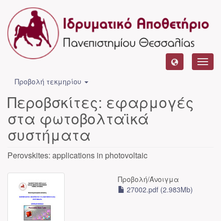
Toggl
navig
Προβολή τεκμηρίου
Περοβσκίτες: εφαρμογές
στα φωτοβολταϊκά
συστήματα
Perovskites: applications in photovoltaic
Προβολή/
Άνοιγμα
27002.pdf (2.983Mb)