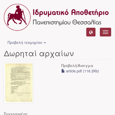
Toggl
navig
Προβολή τεκμηρίου
Δωρηταί αρχαίων
Προβολή/
Άνοιγμα
article.pdf (116.2Kb)
Συγγραφέας