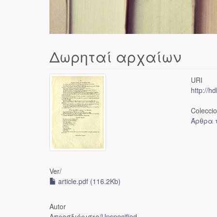
Δωρηταί αρχαίων
URI
http://h
Colecci
Άρθρα τ
Ver/
article.pdf (116.2Kb)
Autor
Απροσδιόριστο/Unspecified