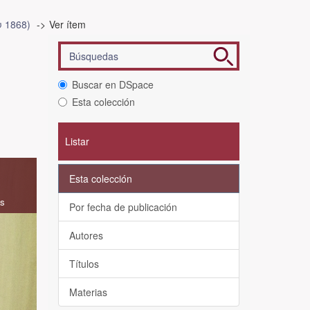
υ 1868)
Ver ítem
Buscar en DSpace
Esta colección
Listar
Esta colección
as
Por fecha de publicación
Autores
Títulos
Materias