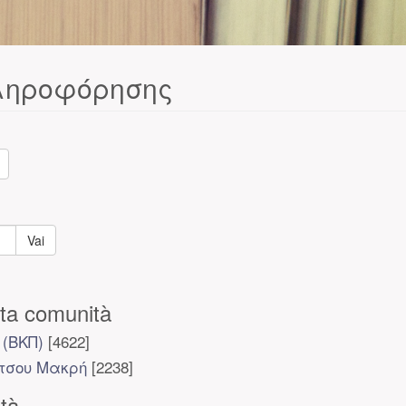
Πληροφόρησης
Vai
sta comunità
 (ΒΚΠ)
[4622]
ίτσου Μακρή
[2238]
ità