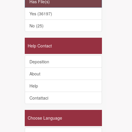
Has File(s)
Yes (36197)
No (25)
Help Contact
Deposition
About
Help
Contattaci
Choose Language