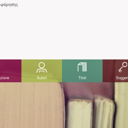
οφόρησης
azione
Autori
Titoli
Sogget