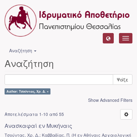
Toggl
navig
Αναζήτηση
Αναζήτηση
Ψάξε
Author: Τσούντας, Χρ. Δ. ×
Show Advanced Filters
Αποτελέσματα 1-10 από 55
Ανασκαφαί εν Μυκήναις
Τσούντας, Χρ. Δ.; Καββαδίας, Π.
(
Η εν Αθήναις Αρχαιολογική