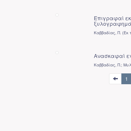
Επιγραφαί εκ
ξυλογραφημά
Καββαδίας, Π.
(
Εκ 
Ανασκαφαί εν
Καββαδίας, Π.; Μυλ
1