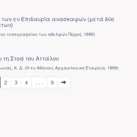
 των εν Επιδαυρία ανασκαφών (μετά δύο
των)
του τυπογραφείου των αδελφών Περρή
,
1886
)
 τη Στοά του Αττάλου
ωνάς, Κ. Δ.
(
Η εν Αθήναις Αρχαιολογική Εταιρεία
,
1899
)
2
3
4
. . .
9