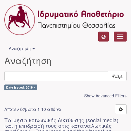
Toggl
navig
Αναζήτηση
Αναζήτηση
Ψάξε
Date issued: 2019 ×
Show Advanced Filters
Αποτελέσματα 1-10 από 95
Τα μέσα κοινωνικής δικτύωσης (social media)
και η επίδρασή τους στις καταναλωτικές