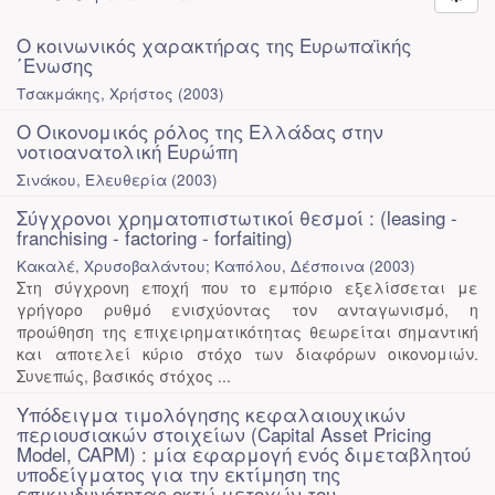
Ο κοινωνικός χαρακτήρας της Ευρωπαϊκής
΄Ενωσης
Τσακμάκης, Χρήστος
(
2003
)
Ο Οικονομικός ρόλος της Ελλάδας στην
νοτιοανατολική Ευρώπη
Σινάκου, Ελευθερία
(
2003
)
Σύγχρονοι χρηματοπιστωτικοί θεσμοί : (leasing -
franchising - factoring - forfaiting)
Κακαλέ, Χρυσοβαλάντου; Καπόλου, Δέσποινα
(
2003
)
Στη σύγχρονη εποχή που το εμπόριο εξελίσσεται με
γρήγορο ρυθμό ενισχύοντας τον ανταγωνισμό, η
προώθηση της επιχειρηματικότητας θεωρείται σημαντική
και αποτελεί κύριο στόχο των διαφόρων οικονομιών.
Συνεπώς, βασικός στόχος ...
Υπόδειγμα τιμολόγησης κεφαλαιουχικών
περιουσιακών στοιχείων (Capital Asset Pricing
Model, CAPM) : μία εφαρμογή ενός διμεταβλητού
υποδείγματος για την εκτίμηση της
επικινδυνότητας οκτώ μετοχών του