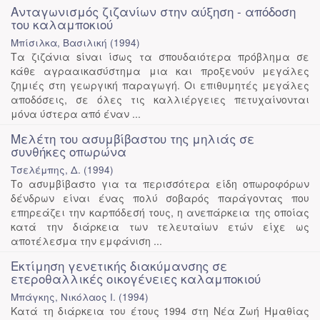
Ανταγωνισμός ζιζανίων στην αύξηση - απόδοση
του καλαμποκιού
Μπίσιλκα, Βασιλική
(
1994
)
Τα ζιζάνια sίναι ίσως τα σπουδαιότερα πρόβλημα σε
κάθε αγρααικασύστημα μια και προξενούν μεγάλες
ζημιές στη γεωργική παραγωγή. Οι επιθυμητές μεγάλες
αποδόσεις, σε όλες τις καλλιέργειες πετυχαίνονται
μόνα ύστερα από έναν ...
Μελέτη του ασυμβίβαστου της μηλιάς σε
συνθήκες οπωρώνα
Τσελέμπης, Δ.
(
1994
)
Το ασυμβίβαστο για τα περισσότερα είδη οπωροφόρων
δένδρων είναι ένας πολύ σοβαρός παράγοντας που
επηρεάζει την καρπόδεσή τους, η ανεπάρκεια της οποίας
κατά την διάρκεια των τελευταίων ετών είχε ως
αποτέλεσμα την εμφάνιση ...
Εκτίμηση γενετικής διακύμανσης σε
ετεροθαλλικές οικογένειες καλαμποκιού
Μπάγκης, Νικόλαος Ι.
(
1994
)
Κατά τη διάρκεια του έτους 1994 στη Νέα Ζωή Ημαθίας