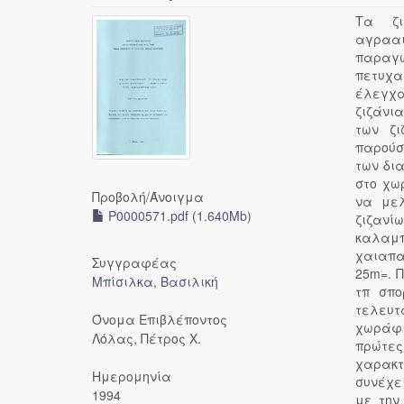
Τα ζι
αγραα
παραγω
πετυχα
έλεγχα
ζιζάνι
των ζι
παρούσ
των δι
στο χω
Προβολή/
Άνοιγμα
να μελ
P0000571.pdf (1.640Mb)
ζιζανίω
καλαμ
χαιαπα
Συγγραφέας
25m=. 
Μπίσιλκα, Βασιλική
τπ σπο
τελευτ
Όνομα Επιβλέποντος
χωράφι
Λόλας, Πέτρος Χ.
πρώτες
χαρακτ
Ημερομηνία
συνέχε
1994
με την