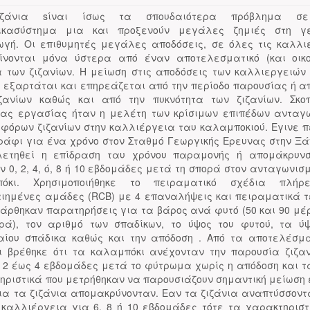
ζάνια sίναι ίσως τα σπουδαιότερα πρόβλημα σ
ικασύστημα μια και προξενούν μεγάλες ζημιές στη γε
γή. Οι επιθυμητές μεγάλες αποδόσεις, σε όλες τις καλλι
ίνονται μόνα ύστερα από έναν αποτελεσματικό (και οικο
 των ζιζανίων. Η μείωση στις αποδόσεις των καλλιεργειών
α εξαρτάται και επηρεάζεται από την περίοδο παρουσίας ή α
ζανίων καθώς και από την πυκνότητα των ζιζανίων. Σκο
ας εργασίας ήταν η μελέτη των κρίσιμων επιπέδων ανταγ
αφόρων ζιζανίων στην καλλιέργεια ταυ καλαμποκιού. Εγινε 
ράφι για ένα χρόνο στον Σταθμό Γεωργικής Ερευνας στην Ξά
ετηθεί η επίδραση ταυ χρόνου παραμονής ή απομάκρυν
ν 0, 2, 4, ό, 8 ή 10 εβδομάδες μετά τη σπορά στον ανταγωνισ
πόκι. Χρησιμοποιήθηκε το πειραματικό σχέδια πλήρε
ιημένες αμάδες (RCB) με 4 επαναλήψεις και πειραματικά 
Πάρθηκαν παρατηρήσεις για τα βάρος ανά φυτό (50 και 90 μέ
ρά), τον αριθμό των σπαδίκων, το ύψος του φυτού, τα ύ
αίου σπάδικα καθώς και την απόδοση . Από τα αποτελέσμ
 βρέθηκε ότι τα καλαμπόκι ανέχονταν την παρουσία ζιζαν
 2 έως 4 εβδομάδες μετά το φύτρωμα χωρίς η απόδοση και 
ηριστικά που μετρήθηκαν να παρουσιάζουν σημαντική μείωση 
ια τα ζιζάνια απομακρύνονταν. Εαν τα ζιζάνια αναπτύσσοντ
 καλλιέργεια για 6, 8 ή 10 εβδομάδες τότε τα χαρακτηριστ