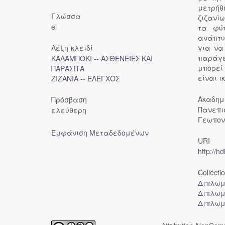
μετρήθ
Γλώσσα
ζιζανί
el
τα φύ
ανάπτυ
Λέξη-κλειδί
για να
παράγε
ΚΑΛΑΜΠΟΚΙ -- ΑΣΘΕΝΕΙΕΣ ΚΑΙ
μπορεί
ΠΑΡΑΣΙΤΑ
είναι ι
ΖΙΖΑΝΙΑ -- ΕΛΕΓΧΟΣ
Ακαδημ
Πρόσβαση
Πανεπι
ελεύθερη
Γεωπον
Εμφάνιση Μεταδεδομένων
URI
http://h
Collecti
Διπλωμ
Διπλωμ
Διπλωμ