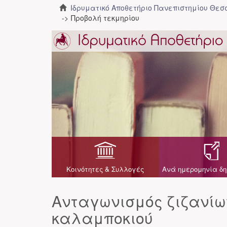
Ιδρυματικό Αποθετήριο Πανεπιστημίου Θε
Προβολή τεκμηρίου
Κοινότητες & Συλλογές
Ανά ημερομηνία δη
Ανταγωνισμός ζιζανίων
καλαμποκιού