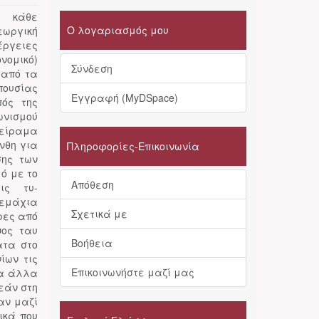
ε κάθε
Ο λογαριασμός μου
ωργική
έργειες
νομικό)
Σύνδεση
 από τα
πουσίας
Εγγραφή (MyDSpace)
πός της
ωνισμού
πείραμα
νθη για
Πληροφορίες-Επικοινωνία
σης των
μό με το
Απόθεση
ις τυ-
τεμάχια
Σχετικά με
ρες από
ψος ταυ
Βοήθεια
ατα στο
ίων τις
Επικοινωνήστε μαζί μας
τα άλλα
εάν στη
αν μαζί
ικά που