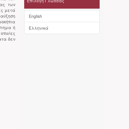
Επιλογή Γλώσσας
ίας των
ες μετά
αύξηση
English
μοκήπια
στημα ή
Ελληνικά
 οπαίες
ατα δεν