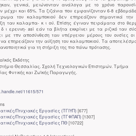
ηκαν, γενικά, μειώνονταν ανάλογα με το χρόνο παρουσ
ων μέχρι και 65%. Τα ζιζάνια που εμφανίζονταν 6-8 εβδομάδ
τρωμα του καλαμποκιού δεν επηρεάζουν σημαντικά την 
ξη ταυ καλαμπα- κ ι ού. Επίσης έγιναν πειράματα στο θερ
 δ ι ερευνη- asί εάν τα βλήτα εκκρίνει με τα ριζικό ταυ σύ
ι με τπν αποσύνθεση ταυ υπέργειου μέρους του ουσίες οι
 να επηρεάζουν την αύξηση του καλαμποκιού. Τα αποτελέσμ
κανοποιητικά για τη στήριξη της πιο πάνω πρότασης.
αϊκός Εκδότης
στήμιο Θεσσαλίας. Σχολή Τεχνολογικών Επιστημών. Τμήμα
ίας Φυτικής και Ζωϊκής Παραγωγής.
dl.handle.net/11615/571
ons
ατικές/Πτυχιακές Εργασίες (ΤΓΙΥΠ)
[677]
ατικές/Πτυχιακές Εργασίες (ΤΓΦΠΑΠ)
[1307]
ατικές/Πτυχιακές Εργασίες ΠΘ
[10722]