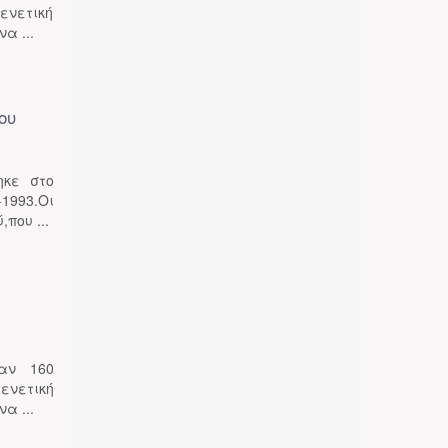
ενετική
α ...
ου
ηκε στο
1993.Οι
που ...
αν 160
ενετική
α ...