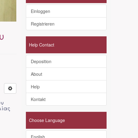
Einloggen
Registrieren
υ
Help Contact
Deposition
About
Help
Kontakt
ών
λίας
Choose Language
English