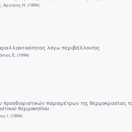
, Αργύρης Η.
(
1994
)
αραλλακτικότητας λόγω περιβάλλοντος
άσιος Ε.
(
1994
)
ν προσδιοριστικών παραμέτρων της θερμοκρασίας τ
στικού θερμοκηπίου
ος Ι.
(
1994
)