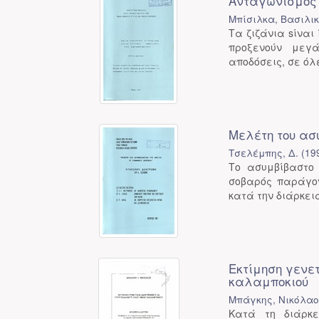
Ανταγωνισμός 
Μπίσιλκα, Βασιλι
Τα ζιζάνια sίνα
προξενούν μεγ
αποδόσεις, σε όλ
Μελέτη του ασ
Τσελέμπης, Δ.
(
19
Το ασυμβίβαστο
σοβαρός παράγον
κατά την διάρκει
Εκτίμηση γενε
καλαμποκιού
Μπάγκης, Νικόλαος
Κατά τη διάρκ