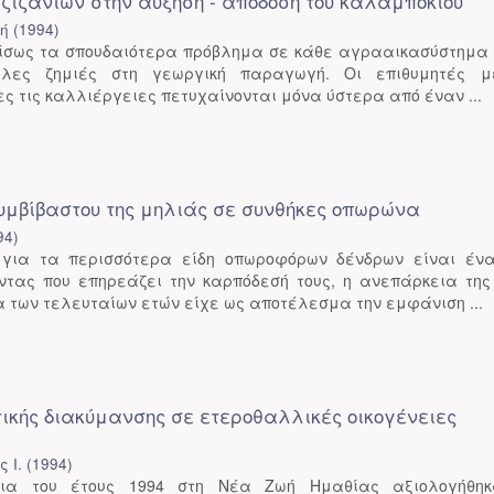
ζιζανίων στην αύξηση - απόδοση του καλαμποκιού
κή
(
1994
)
ι ίσως τα σπουδαιότερα πρόβλημα σε κάθε αγρααικασύστημα 
άλες ζημιές στη γεωργική παραγωγή. Οι επιθυμητές μ
ες τις καλλιέργειες πετυχαίνονται μόνα ύστερα από έναν ...
υμβίβαστου της μηλιάς σε συνθήκες οπωρώνα
94
)
 για τα περισσότερα είδη οπωροφόρων δένδρων είναι έν
τας που επηρεάζει την καρπόδεσή τους, η ανεπάρκεια της
α των τελευταίων ετών είχε ως αποτέλεσμα την εμφάνιση ...
τικής διακύμανσης σε ετεροθαλλικές οικογένειες
 Ι.
(
1994
)
εια του έτους 1994 στη Νέα Ζωή Ημαθίας αξιολογήθηκ