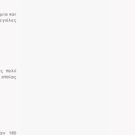
μια και
εγάλες
ας πολύ
 οποίας
αν 160