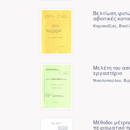
Βελτίωση φυτώ
αβιοτικές κατ
Καρακάξας, Βασίλ
Μελέτη του ασ
εργαστήριο
Νικολοπούλου, Βι
Μέθοδοι μέτρη
πειραματικό π