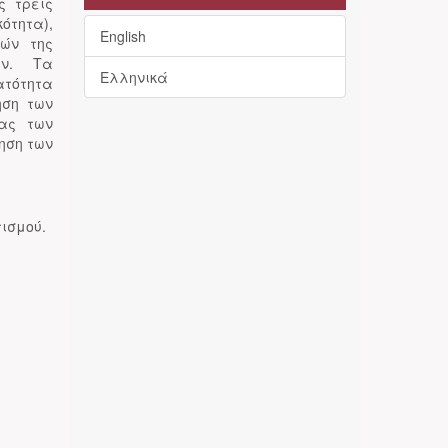
ς τρεις
ότητα),
English
τών της
ών. Τα
Ελληνικά
ατότητα
ηση των
τας των
ηση των
ισμού.