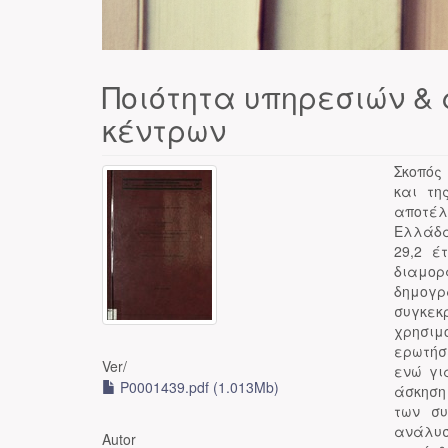
Ποιότητα υπηρεσιών &
κέντρων
Σκοπός
και τη
αποτέλ
Ελλάδα
29,2 έ
διαμο
δημογρ
συγκε
χρησιμ
ερωτήσ
Ver/
ενώ γι
P0001439.pdf (1.013Mb)
άσκηση
των σ
ανάλυσ
Autor