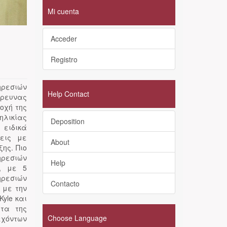
Mi cuenta
Acceder
Registro
ηρεσιών
Help Contact
έρευνας
οχή της
ηλικίας
Deposition
 ειδικά
εις με
About
ης. Πιο
ρεσιών
Help
), με 5
ηρεσιών
Contacto
 με την
yle και
τα της
Choose Language
εχόντων