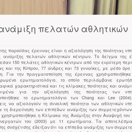
 ανάμιξη πελατών αθλητικών
 της παρούσας έρευνας είναι η αξιολόγηση της ποιότητας υπ
ς ανάμιξης πελατών αθλητικών κέντρων. Το δείγμα της 
εσαν 150 πελάτες αθλητικών κέντρων από την ευρύτερη περι
ς και της Κύπρου, 77 άνδρες και 73 γυναίκες, με μέσο όρο 
τη. Για την πραγματοποίηση της έρευνας χρησιμοποιήθηκε
ρφωμένο ερωτηματολόγιο, το οποίο περιλάμβανε ερωτήσ
αφικά χαρακτηριστικά και τις κλίμακες ποιότητας και ανάμιξ
κριμένα για την αξιολόγηση της ποιότητας των υπη
οποιήθηκε το ερωτηματολόγιο των Chang και Lee (2004
εις να αξιολογούν τη συνολική ποιότητα των αθλητικών υπ
α τη διερεύνηση των επιπέδων ανάμιξης των συμμετεχόντων
 χρησιμοποιήθηκε η Κλίμακα της Ανάμιξης στην Αναψυχή του K
υνεργατών του (2003) με 11 ερωτήματα. Τα αποτελέσμα
ης συσχέτισης έδειξαν ότι τα επίπεδα ανάμιξης των συμμετ