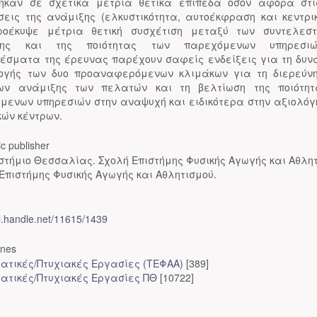
ηκαν σε σχετικά μέτρια θετικά επίπεδα όσον αφορά στι
σεις της ανάμιξης (ελκυστικότητα, αυτοέκφραση και κεντρικ
οέκυψε μέτρια θετική συσχέτιση μεταξύ των συντελεσ
ξης και της ποιότητας των παρεχόμενων υπηρεσι
έσματα της έρευνας παρέχουν σαφείς ενδείξεις για τη δυν
γής των δυο προαναφερόμενων κλιμάκων για τη διερεύν
ων ανάμιξης των πελατών και τη βελτίωση της ποιότη
μενων υπηρεσιών στην αναψυχή και ειδικότερα στην αξιολόγ
κών κέντρων.
c publisher
στήμιο Θεσσαλίας. Σχολή Επιστήμης Φυσικής Αγωγής και Αθλητ
Επιστήμης Φυσικής Αγωγής και Αθλητισμού.
dl.handle.net/11615/1439
ones
ατικές/Πτυχιακές Εργασίες (ΤΕΦΑΑ)
[389]
ατικές/Πτυχιακές Εργασίες ΠΘ
[10722]