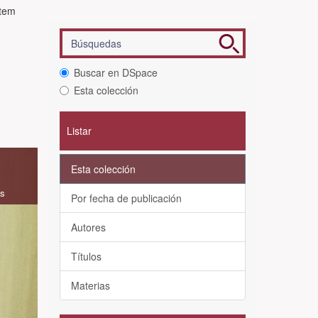
ítem
Buscar en DSpace
Esta colección
Listar
Esta colección
as
Por fecha de publicación
Autores
Títulos
Materias