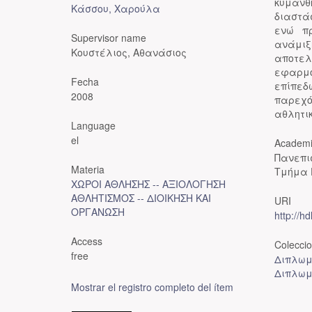
κυμάνθ
Κάσσου, Χαρούλα
διαστά
ενώ πρ
Supervisor name
ανάμι
Κουστέλιος, Αθανάσιος
αποτελ
εφαρμο
Fecha
επίπεδ
2008
παρεχό
αθλητι
Language
el
Academi
Πανεπι
Materia
Τμήμα 
ΧΩΡΟΙ ΑΘΛΗΣΗΣ -- ΑΞΙΟΛΟΓΗΣΗ
ΑΘΛΗΤΙΣΜΟΣ -- ΔΙΟΙΚΗΣΗ ΚΑΙ
URI
ΟΡΓΑΝΩΣΗ
http://h
Access
Colecci
free
Διπλωμ
Διπλωμ
Mostrar el registro completo del ítem