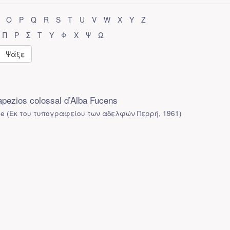
O
P
Q
R
S
T
U
V
W
X
Y
Z
Π
Ρ
Σ
Τ
Υ
Φ
Χ
Ψ
Ω
Ψάξε
rapezios colossal d’Alba Fucens
De
(
Εκ του τυπογραφείου των αδελφών Περρή
,
1961
)