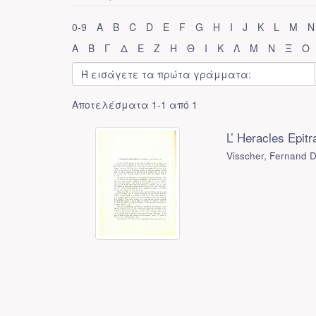
0-9
A
B
C
D
E
F
G
H
I
J
K
L
M
N
Α
Β
Γ
Δ
Ε
Ζ
Η
Θ
Ι
Κ
Λ
Μ
Ν
Ξ
Ο
Αποτελέσματα 1-1 από 1
L’ Heracles Epit
Visscher, Fernand 