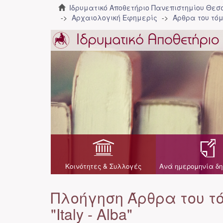
Ιδρυματικό Αποθετήριο Πανεπιστημίου Θε
Αρχαιολογική Εφημερίς
Άρθρα του τόμ
Κοινότητες & Συλλογές
Ανά ημερομηνία δη
Πλοήγηση Άρθρα του τό
"Italy - Alba"