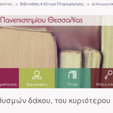
σσαλίας
Βιβλιοθήκη & Κέντρο Πληροφόρησης
Διπλωματικ
μοσίευσης
Συγγραφείς
Τίτλοι
Λέξεις κλ
υσμών δάκου, του κυριότερου