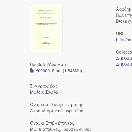
Ακαδημ
Πανεπι
Βιοτεχ
URI
http://h
Collecti
Διπλωμ
Διπλωμ
Προβολή/
Άνοιγμα
P0000915.pdf (1.848Mb)
Συγγραφέας
Μαΐου, Σοφία
Όνομα μέλους επιτροπής
Απροσδιόριστο/Unspecified
Όνομα Επιβλέποντος
Ματθιόπουλος, Κωνσταντίνος