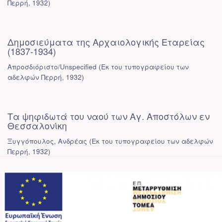
Περρή
,
1932
)
Δημοσιεύματα της Αρχαιολογικής Εταρείας
(1837-1934)
Απροσδιόριστο/Unspecified
(
Εκ του τυπογραφείου των
αδελφών Περρή
,
1932
)
Τα ψηφιδωτά του ναού των Αγ. Αποστόλων εν
Θεσσαλονίκη
Ξυγγόπουλος, Ανδρέας
(
Εκ του τυπογραφείου των αδελφών
Περρή
,
1932
)