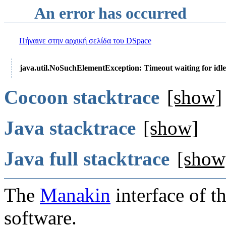
An error has occurred
Πήγαινε στην αρχική σελίδα του DSpace
java.util.NoSuchElementException: Timeout waiting for idle
Cocoon stacktrace
[show]
Java stacktrace
[show]
Java full stacktrace
[show
The
Manakin
interface of t
software.