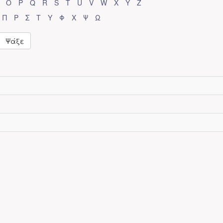
O
P
Q
R
S
T
U
V
W
X
Y
Z
Π
Ρ
Σ
Τ
Υ
Φ
Χ
Ψ
Ω
Ψάξε