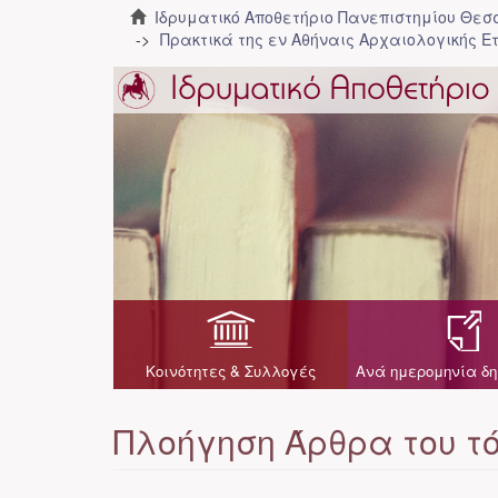
Ιδρυματικό Αποθετήριο Πανεπιστημίου Θε
Πρακτικά της εν Αθήναις Αρχαιολογικής Ε
Κοινότητες & Συλλογές
Ανά ημερομηνία δη
Πλοήγηση Άρθρα του τ