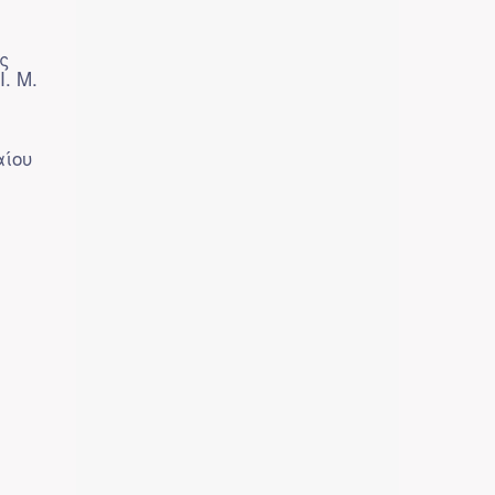
ς
. Μ.
αίου