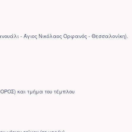
νουάλι - Άγιος Νικόλαος Ορφανός - Θεσσαλονίκη).
 ΟΡΟΣ) και τμήμα του τέμπλου
υ νότιου τοίχου (το νερόν)