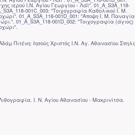
ης ιερού Ι.Ν. Αγίου Γεωργίου - Λάϊ". 01_A_S3A_118-
A_S3A_118-001C_003: "Τοιχογραφία Καθολικού Ι. Μ.
χώρι". 01_A_S3A_118-001D_001: "Άποψη Ι. Μ. Παναγία
ώρι.". 01_A_S3A_118-001D_002: "Τοιχογραφία (άγιος) Ι
οχώρι".
Αδάμ Πιτένη: Ιησούς Χριστός Ι.Ν. Αγ. Αθανασίου Σπηλ
ιθογραφία. Ι. Ν. Αγίου Αθανασίου - Μακρινίτσα.