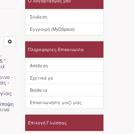
Ο λογαριασμός μου
Σύνδεση
Εγγραφή (MyDSpace)
Πληροφορίες-Επικοινωνία
-
.".
ιά
Απόθεση
ινο -
Σχετικά με
ας -
Βοήθεια
αγίας
Επικοινωνήστε μαζί μας
 άποψη
λινο
Επιλογή Γλώσσας