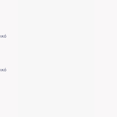
ικό
ικό