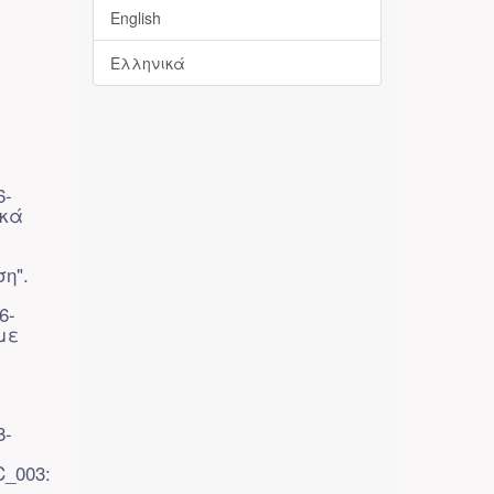
English
Ελληνικά
6-
ικά
η".
6-
με
8-
C_003: