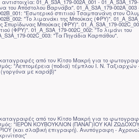
 αντιστοιχία: 01_A_S3A_179-002A_001 - 01_A_S3A_179-
όνα του Απόστολου Βαρνάβα". 01_A_S3A_179-002A_003 
002B_001: "Εσωτερικό σπιτιιού Τσαμπανάνη στον Όλυμ
02B_002: "Το λιμανάκι της Μπούκας (ΦΡΥ)". 01_A_S3A
ος Σπυρίδωνας Μπούκας (ΦΡΥ)". 01_A_S3A_179-002C_00
τιού (ΦΡΥ)". 01_A_S3A_179-002C_002: "Το λιμάνι του
_A_S3A_179-002C_003: "Τα Πηγάδια Καρπάθου".
καταγραφές από τον Κίτσο Μακρή για το φωτογραφ
σμός: "Λεπτομέρεια (ποδιά) τέμπλου Ι. Ν. Ταξιαρχών 
(γοργόνα με καράβ)"
καταγραφές από τον Κίτσο Μακρή για το φωτογραφ
ισμός: "ΙΕΡΟΝ ΚΟΥΒΟΥΚΛΙΟΝ (ΠΑΝΑΓ)ΙΟΥ ΚΑΙ ΖΩΔΟΧΟ
ΙΟΥ (και σλαβική επιγραφή). Ανυπόγραφη - Αχρονο
ακρινίτσας"