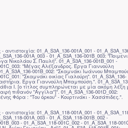
- αντιστοιχία: 01_A_S3A_136-001A_001 - 01_A_S3A_13
A_S3A_136-001A_003 - 01_A_S3A_136-001B_003: "Ποιμεν
γα Νικολάου Σ. Παυλή". 01_A_S3A_136-001B_001 -
001C_003: "Μέγας Αλέξανδρος. Έργα Γιαννούλη
01_A_S3A_136-001B_002: "Σκαμνάκι Ιωάννου Μπαμπούσ
01C_001: "Σκαμνάκι οικίας Γιαλούρη". 01_A_S3A_136-
ναστήρια. Έργα Γιαννούλη Μπαμπούση.". 01_A_S3A_13
άθια Ι. [ο τίτλος συμπληρώνεται με μία ακόμη λέξη 
αφή πιθανόν "Αγγίλα"]". 01_A_S3A_136-001D_002:
νης Φόρα : "Του όρκου" - Κουρτινάκι - Χασάπιδες.".
- αντιστοιχία: 01_A_S3A_118-001A_001 - 01_A_S3A_11
A_S3A_118-001A_003 - 01_A_S3A_118-001B_002 -
01B_003 - 01_A_S3A_118-001C_002 - 01_A_S3A_118-001
.Ν. Αγίου Γεωργίου - Λάϊ". 01_A_S3A_118-001B_001: