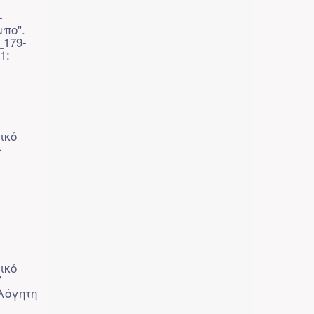
-
πο".
_179-
1:
ικό
-
ικό
Υ
λόγητη