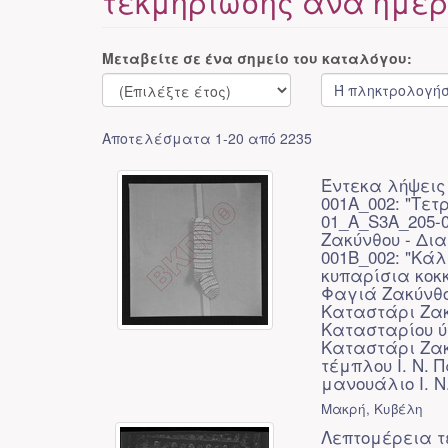
τεκμηρίωσης ανά ημερ
Μεταβείτε σε ένα σημείο του καταλόγου:
Αποτελέσματα 1-20 από 2235
Έντεκα λήψεις 
001A_002: "Τετ
01_A_S3A_205-0
Ζακύνθου - Δια
001B_002: "Κάλ
κυπαρίσια κοκκ
Φαγιά Ζακύνθου
Καταστάρι Ζακύ
Κατασταρίου ύψ
Καταστάρι Ζακύ
τέμπλου Ι. Ν. 
μανουάλιο Ι. Ν
Μακρή, Κυβέλη
Λεπτομέρεια τ