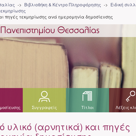
σσαλίας
Βιβλιοθήκη & Κέντρο Πληροφόρησης
Ειδική συλ
τεκμηρίωσης
και πηγές τεκμηρίωσης ανά ημερομηνία δημοσίευσης
μοσίευσης
Συγγραφείς
Τίτλοι
Λέξεις κλ
 υλικό (αρνητικά) και πηγές