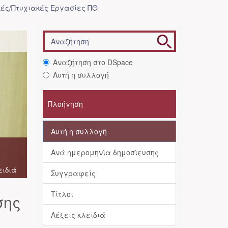
ές/Πτυχιακές Εργασίες ΠΘ
Αναζήτηση στο DSpace
Αυτή η συλλογή
Πλοήγηση
Αυτή η συλλογή
Ανά ημερομηνία δημοσίευσης
ειδιά
Συγγραφείς
Τίτλοι
σης
Λέξεις κλειδιά