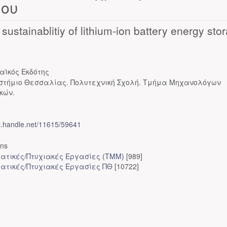
ίου
ustainablitiy of lithium-ion battery energy sto
αϊκός Εκδότης
στήμιο Θεσσαλίας. Πολυτεχνική Σχολή. Τμήμα Μηχανολόγων
κών.
dl.handle.net/11615/59641
ons
ατικές/Πτυχιακές Εργασίες (ΤΜΜ)
[989]
ατικές/Πτυχιακές Εργασίες ΠΘ
[10722]