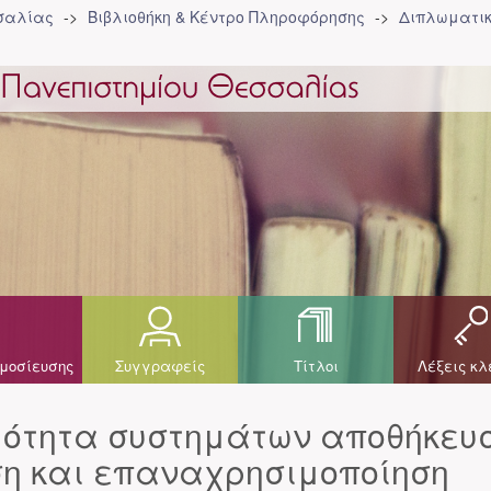
σσαλίας
Βιβλιοθήκη & Κέντρο Πληροφόρησης
Διπλωματικ
μοσίευσης
Συγγραφείς
Τίτλοι
Λέξεις κλ
μότητα συστημάτων αποθήκευ
η και επαναχρησιμοποίηση