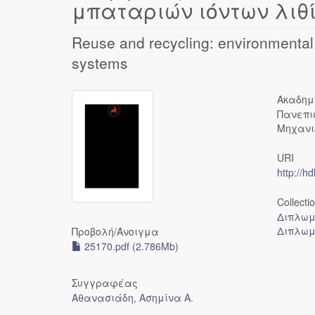
μπαταριών ιόντων λιθ
Reuse and recycling: environmental s
systems
Ακαδημ
Πανεπι
Μηχανι
URI
http://h
Collecti
Διπλωμ
Διπλωμ
Προβολή/
Άνοιγμα
25170.pdf (2.786Mb)
Συγγραφέας
Αθανασιάδη, Ασημίνα Α.