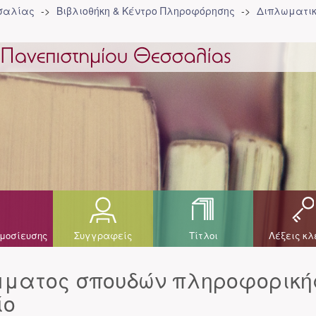
σσαλίας
Βιβλιοθήκη & Κέντρο Πληροφόρησης
Διπλωματικ
μοσίευσης
Συγγραφείς
Τίτλοι
Λέξεις κλ
μματος σπουδών πληροφορική
ίο