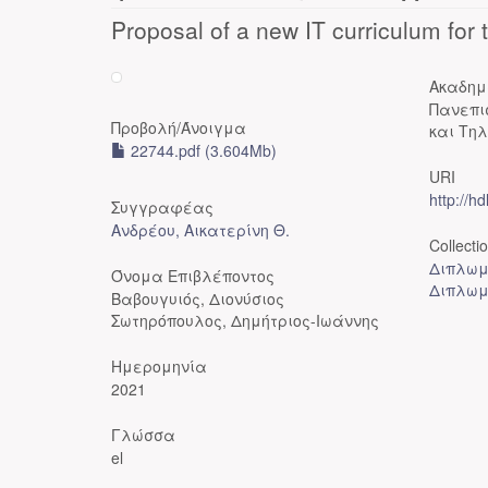
Proposal of a new IT curriculum for 
Ακαδημ
Πανεπι
Προβολή/
Άνοιγμα
και Τηλ
22744.pdf (3.604Mb)
URI
http://h
Συγγραφέας
Ανδρέου, Αικατερίνη Θ.
Collecti
Διπλωμ
Όνομα Επιβλέποντος
Διπλωμ
Βαβουγυιός, Διονύσιος
Σωτηρόπουλος, Δημήτριος-Ιωάννης
Ημερομηνία
2021
Γλώσσα
el