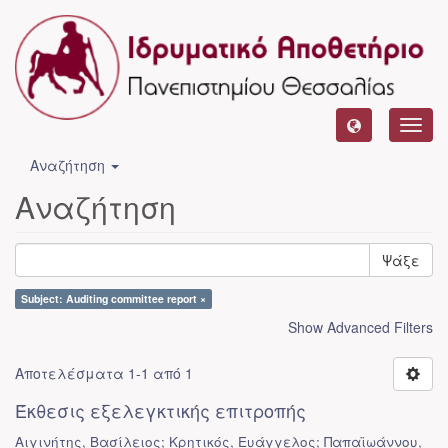
Toggl
navig
Αναζήτηση
Αναζήτηση
Ψάξε
Subject: Auditing committee report ×
Show Advanced Filters
Αποτελέσματα 1-1 από 1
Έκθεσις εξελεγκτικής επιτροπής
Αιγινήτης, Βασίλειος; Κρητικός, Ευάγγελος; Παπαϊωάννου,