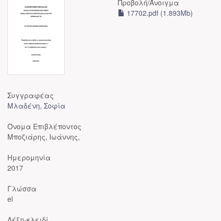
Προβολή/
Άνοιγμα
17702.pdf (1.893Mb)
Συγγραφέας
Μλαδένη, Σοφία
Όνομα Επιβλέποντος
Μποζιάρης, Ιωάννης,
Ημερομηνία
2017
Γλώσσα
el
Λέξη-κλειδί