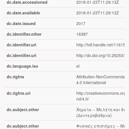
dc.date.accessioned
2018-01-23T11:29:13Z
dc.date.available
2018-01-23T11:29:13Z
dc.date.issued
2017
dc.identifier.other
16387
dc.identifier.uri
http://hdl.handle.net/11615/
dc.identifier.uri
http://dx.doi.org/10.26253/he
dc.language.iso
el
dc.rights
Attribution-NonCommercial-N
4.0 International
dc.rights.uri
http://creativecommons.org/l
nd/4.0/
dc.subject.other
Χημεία -- Μελέτη και δι
(Δευτεροβάθμια)
dc.subject.other
Φυσικές επιστήμες -- Μελ