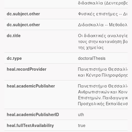
διδασκαλία (Δευτεροβάθ
dc.subject.other
Φυσικές επιστήμες -- Διδ
dc.subject.other
Διδασκαλία -- Μεθοδολο
dc.title
Οι διδακτικές αναλογίες 
τους στην κατανόηση βασ
της χημείας
dc.type
doctoralThesis
heal.recordProvider
Πανεπιστήμιο Θεσσαλίας 
και Κέντρο Πληροφόρηση
heal.academicPublisher
Πανεπιστήμιο Θεσσαλίας
Ανθρωπιστικών και Κοινω
Επιστημών. Παιδαγωγικό
Προσχολικής Εκπαίδευσης
heal.academicPublisherID
uth
heal.fullTextAvailability
true