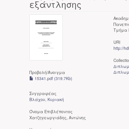
εξάντλησης
Ακαδημ
Πανεπι
Τμήμα 
URI
http://h
Collecti
Διπλωμ
Διπλωμ
Προβολή/
Άνοιγμα
15341.pdf (319.7Kb)
Συγγραφέας
Βλάχου, Κυριακή
Όνομα Επιβλέποντος
Χατζηγεωργιάδης, Αντώνης