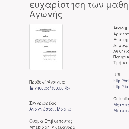
ευχαρίστηση των μαθη
Αγωγής
Ακαδημ
Αριστο
Επιστή
Δημοκρ
Αθλητι
Πανεπι
Τμήμα 
URI
http://h
Προβολή/
Άνοιγμα
http://d
7460.pdf (339.0Kb)
Collecti
Συγγραφέας
Μεταπτ
Αναγνώστου, Μαρία
Μεταπτ
Όνομα Επιβλέποντος
Μπεκιάρη, Αλεξάνδρα