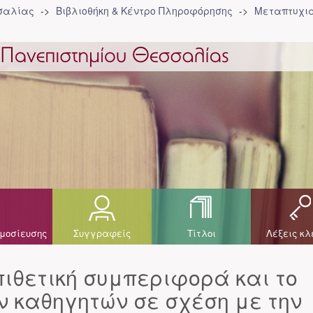
σσαλίας
Βιβλιοθήκη & Κέντρο Πληροφόρησης
Μεταπτυχια
μοσίευσης
Συγγραφείς
Τίτλοι
Λέξεις κλ
ιθετική συμπεριφορά και το
ν καθηγητών σε σχέση με την