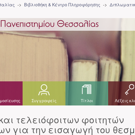
σσαλίας
Βιβλιοθήκη & Κέντρο Πληροφόρησης
Διπλωματικ
μοσίευσης
Συγγραφείς
Τίτλοι
Λέξεις κλ
και τελειόφοιτων φοιτητών
ν για την εισαγωγή του θεσ