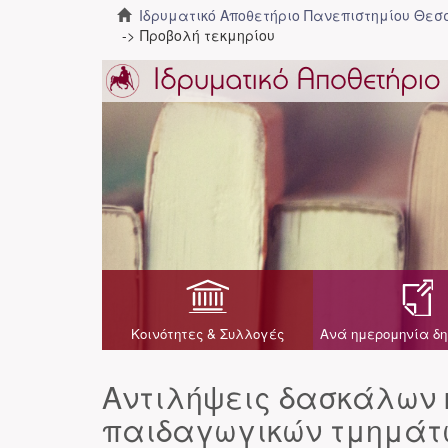
Ιδρυματικό Αποθετήριο Πανεπιστημίου Θε
Προβολή τεκμηρίου
Κοινότητες & Συλλογές
Ανά ημερομηνία δη
Αντιλήψεις δασκάλων 
παιδαγωγικών τμημάτω