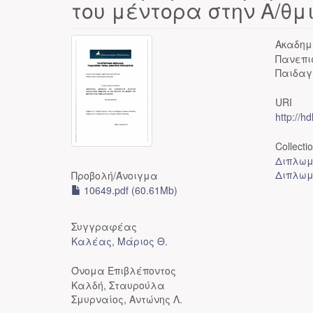
του μέντορα στην Α/θμ
Ακαδημ
Πανεπι
Παιδαγ
URI
http://h
Collecti
Διπλωμ
Διπλωμ
Προβολή/
Άνοιγμα
10649.pdf (60.61Mb)
Συγγραφέας
Καλέας, Μάριος Θ.
Όνομα Επιβλέποντος
Καλδή, Σταυρούλα
Σμυρναίος, Αντώνης Λ.