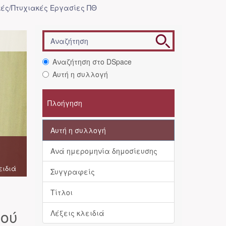
ές/Πτυχιακές Εργασίες ΠΘ
Αναζήτηση στο DSpace
Αυτή η συλλογή
Πλοήγηση
Αυτή η συλλογή
Ανά ημερομηνία δημοσίευσης
ειδιά
Συγγραφείς
Τίτλοι
μού
Λέξεις κλειδιά