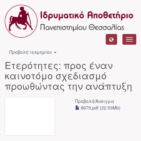
Toggl
navig
Προβολή τεκμηρίου
Ετερότητες: προς έναν
καινοτόμο σχεδιασμό
προωθώντας την ανάπτυξη
Προβολή/
Άνοιγμα
8679.pdf (22.53Mb)