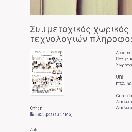
Συμμετοχικός χωρικός 
τεχνολογιών πληροφορ
Academi
Πανεπι
Χωροτα
URI
http://h
Collecti
Διπλωμ
Διπλωμ
Öffnen
8653.pdf (13.31Mb)
Autor