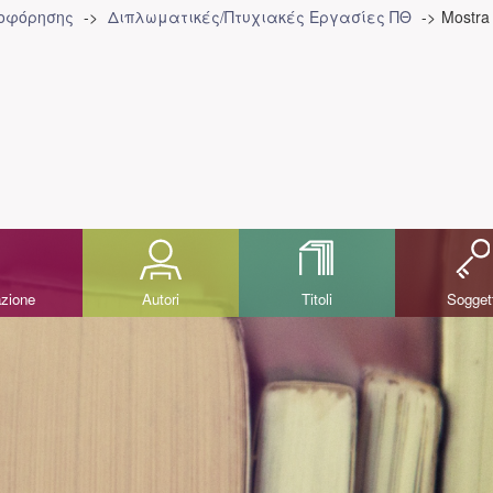
ροφόρησης
Διπλωματικές/Πτυχιακές Εργασίες ΠΘ
Mostra
azione
Autori
Titoli
Sogget