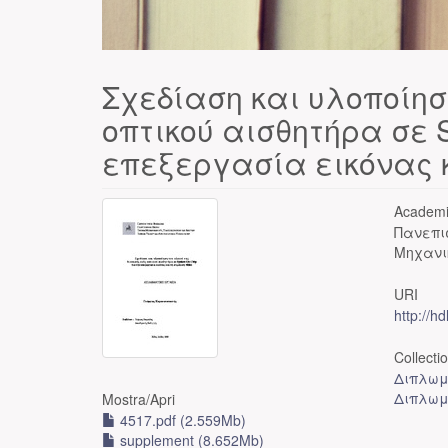
Σχεδίαση και υλοποίησ
οπτικού αισθητήρα σε S
επεξεργασία εικόνας κ
Academi
Πανεπι
Μηχανι
URI
http://h
Collecti
Διπλωμ
Διπλωμ
Mostra/
Apri
4517.pdf (2.559Mb)
supplement (8.652Mb)