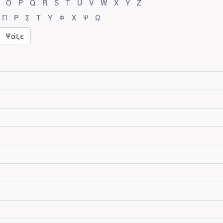
O
P
Q
R
S
T
U
V
W
X
Y
Z
Π
Ρ
Σ
Τ
Υ
Φ
Χ
Ψ
Ω
Ψάξε