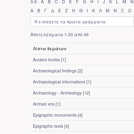
0-9
A
B
C
D
E
F
G
H
I
J
K
L
M
N
Α
Β
Γ
Δ
Ε
Ζ
Η
Θ
Ι
Κ
Λ
Μ
Ν
Ξ
Ο
Αποτελέσματα 1-20 από 49
Λίστα θεμάτων
Ancient tombs
[1]
Archaeological findings
[2]
Archaeological informations
[1]
Archaeology - Archeology
[12]
Archaic era
[1]
Epigraphic monuments
[4]
Epigraphic texts
[4]