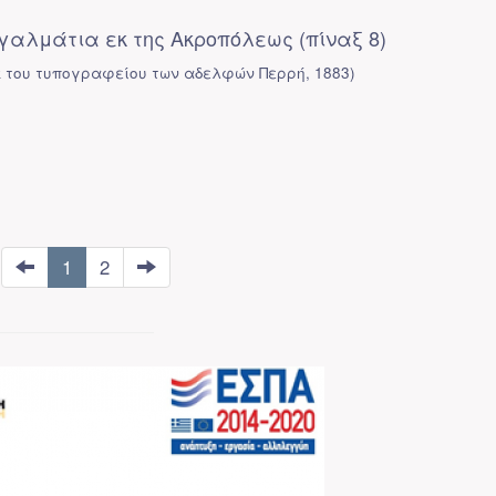
γαλμάτια εκ της Ακροπόλεως (πίναξ 8)
κ του τυπογραφείου των αδελφών Περρή
,
1883
)
1
2