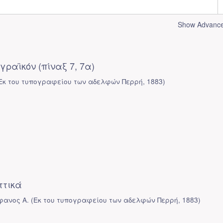
Show Advanced
ραϊκόν (πίναξ 7, 7α)
Εκ του τυπογραφείου των αδελφών Περρή
,
1883
)
ττικά
φανος Α.
(
Εκ του τυπογραφείου των αδελφών Περρή
,
1883
)