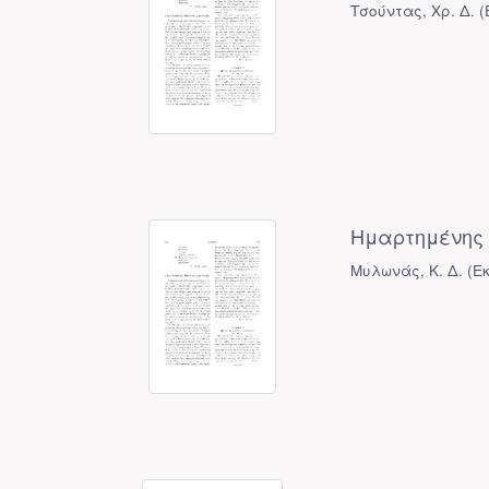
Τσούντας, Χρ. Δ.
(
Ημαρτημένης 
Μυλωνάς, Κ. Δ.
(
Ε