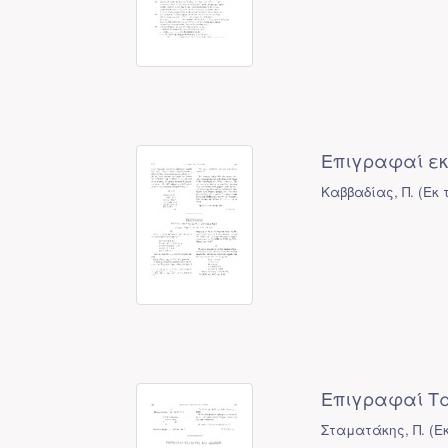
Επιγραφαί εκ
Καββαδίας, Π.
(
Εκ 
Επιγραφαί Τ
Σταματάκης, Π.
(
Ε