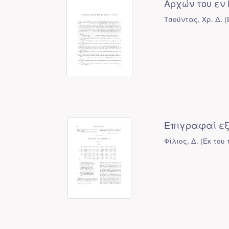
Αρχών του εν 
Τσούντας, Χρ. Δ.
(
Επιγραφαί εξ
Φίλιος, Δ.
(
Εκ του