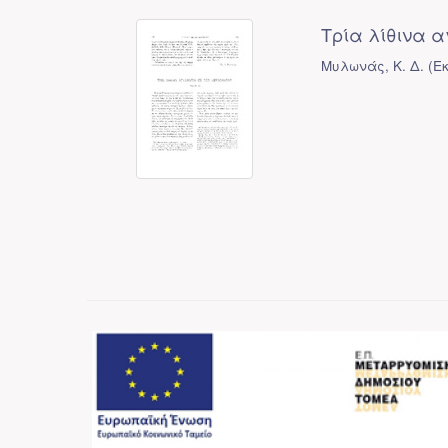
Τρία λίθινα α
Μυλωνάς, Κ. Δ.
(
Ε