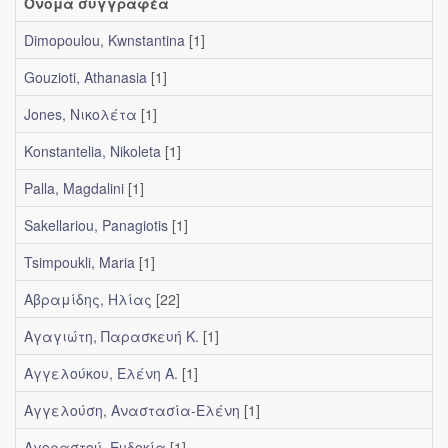
Όνομα συγγραφέα
Dimopoulou, Kwnstantina
[1]
Gouzioti, Athanasia
[1]
Jones, Νικολέτα
[1]
Konstantelia, Nikoleta
[1]
Palla, Magdalini
[1]
Sakellariou, Panagiotis
[1]
Tsimpoukli, Maria
[1]
Αβραμίδης, Ηλίας
[22]
Αγαγιώτη, Παρασκευή Κ.
[1]
Αγγελούκου, Ελένη Α.
[1]
Αγγελούση, Αναστασία-Ελένη
[1]
Αγοραστού, Ευδοκία
[1]