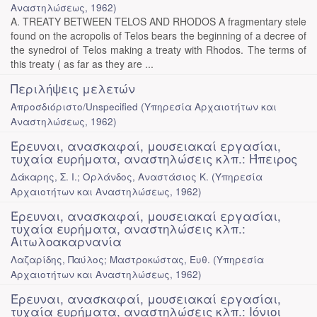
Αναστηλώσεως
,
1962
)
A. TREATY BETWEEN TELOS AND RHODOS A fragmentary stele
found on the acropolis of Telos bears the beginning of a decree of
the synedroi of Telos making a treaty with Rhodos. The terms of
this treaty ( as far as they are ...
Περιλήψεις μελετών
Απροσδιόριστο/Unspecified
(
Υπηρεσία Αρχαιοτήτων και
Αναστηλώσεως
,
1962
)
Έρευναι, ανασκαφαί, μουσειακαί εργασίαι,
τυχαία ευρήματα, αναστηλώσεις κλπ.: Ήπειρος
Δάκαρης, Σ. Ι.; Ορλάνδος, Αναστάσιος Κ.
(
Υπηρεσία
Αρχαιοτήτων και Αναστηλώσεως
,
1962
)
Έρευναι, ανασκαφαί, μουσειακαί εργασίαι,
τυχαία ευρήματα, αναστηλώσεις κλπ.:
Αιτωλοακαρνανία
Λαζαρίδης, Παύλος; Μαστροκώστας, Ευθ.
(
Υπηρεσία
Αρχαιοτήτων και Αναστηλώσεως
,
1962
)
Έρευναι, ανασκαφαί, μουσειακαί εργασίαι,
τυχαία ευρήματα, αναστηλώσεις κλπ.: Ιόνιοι