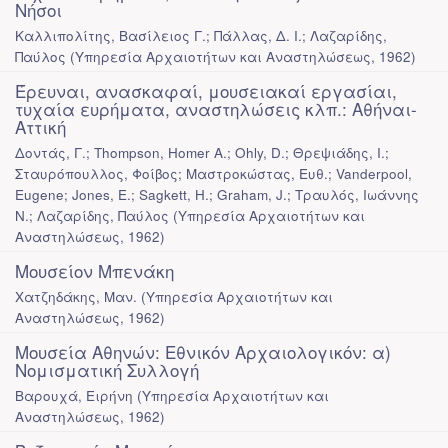
Νήσοι
Καλλιπολίτης, Βασίλειος Γ.; Πάλλας, Δ. Ι.; Λαζαρίδης,
Παύλος
(
Υπηρεσία Αρχαιοτήτων και Αναστηλώσεως
,
1962
)
Έρευναι, ανασκαφαί, μουσειακαί εργασίαι,
τυχαία ευρήματα, αναστηλώσεις κλπ.: Αθήναι-
Αττική
Δοντάς, Γ.; Thompson, Homer A.; Ohly, D.; Θρεψιάδης, Ι.;
Σταυρόπουλλος, Φοίβος; Μαστροκώστας, Ευθ.; Vanderpool,
Eugene; Jones, E.; Sagkett, H.; Graham, J.; Τραυλός, Ιωάννης
Ν.; Λαζαρίδης, Παύλος
(
Υπηρεσία Αρχαιοτήτων και
Αναστηλώσεως
,
1962
)
Μουσείον Μπενάκη
Χατζηδάκης, Μαν.
(
Υπηρεσία Αρχαιοτήτων και
Αναστηλώσεως
,
1962
)
Μουσεία Αθηνών: Εθνικόν Αρχαιολογικόν: α)
Νομισματική Συλλογή
Βαρουχά, Ειρήνη
(
Υπηρεσία Αρχαιοτήτων και
Αναστηλώσεως
,
1962
)