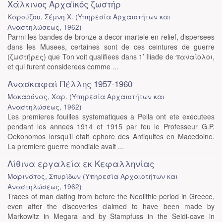
Χάλκινος Αρχαϊκός ζωστήρ
Καρούζου, Σέμνη Χ.
(
Υπηρεσία Αρχαιοτήτων και
Αναστηλώσεως
,
1962
)
Parmi les bandes de bronze a decor martele en relief, dispersees
dans les Musees, certaines sont de ces ceintures de guerre
(ζωστήρες) que Ton voit qualifiees dans 1’ Iliade de παναίολοι,
et qui furent considerees comme ...
Ανασκαφαί Πέλλης 1957-1960
Μακαρόνας, Χαρ.
(
Υπηρεσία Αρχαιοτήτων και
Αναστηλώσεως
,
1962
)
Les premieres fouilles systematiques a Pella ont ete executees
pendant les annees 1914 et 1915 par feu le Professeur G.P.
Oekonomos lorsqu’il etait ephore des Antiquites en Macedoine.
La premiere guerre mondiale avait ...
Λίθινα εργαλεία εκ Κεφαλληνίας
Μαρινάτος, Σπυρίδων
(
Υπηρεσία Αρχαιοτήτων και
Αναστηλώσεως
,
1962
)
Traces of man dating from before the Neolithic period in Greece,
even after the discoveries claimed to have been made by
Markowitz in Megara and by Stampfuss in the Seidi-cave in