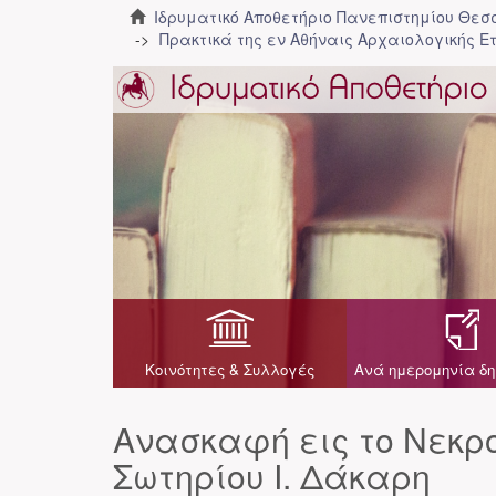
Ιδρυματικό Αποθετήριο Πανεπιστημίου Θε
Πρακτικά της εν Αθήναις Αρχαιολογικής Ε
Κοινότητες & Συλλογές
Ανά ημερομηνία δη
Ανασκαφή εις το Νεκρ
Σωτηρίου Ι. Δάκαρη