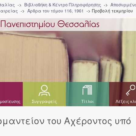
σσαλίας
Βιβλιοθήκη & Κέντρο Πληροφόρησης
Αποσυρμένα
ταιρείας
Άρθρα του τόμου 116, 1961
Προβολή τεκμηρίου
μοσίευσης
Συγγραφείς
Τίτλοι
Λέξεις κλ
ομαντείον του Αχέροντος υπό