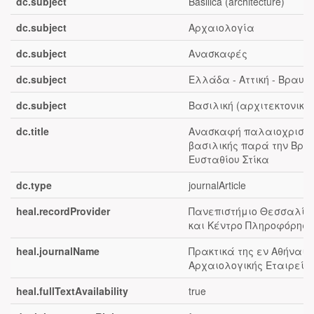
dc.subject
Basilica (architecture)
dc.subject
Αρχαιολογία
dc.subject
Ανασκαφές
dc.subject
Ελλάδα - Αττική - Βραυ
dc.subject
Βασιλική (αρχιτεκτονική)
dc.title
Ανασκαφή παλαιοχριστι
βασιλικής παρά την Βρα
Ευσταθίου Στίκα
dc.type
journalArticle
heal.recordProvider
Πανεπιστήμιο Θεσσαλίας
και Κέντρο Πληροφόρηση
heal.journalName
Πρακτικά της εν Αθήναις
Αρχαιολογικής Εταιρεία
heal.fullTextAvailability
true