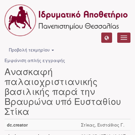
Toggl
navig
Προβολή τεκμηρίου
Εμφάνιση απλής εγγραφής
Ανασκαφή
παλαιοχριστιανικής
βασιλικής παρά την
Βραυρώνα υπό Ευσταθίου
Στίκα
dc.creator
Στίκας, Ευστάθιος Γ.