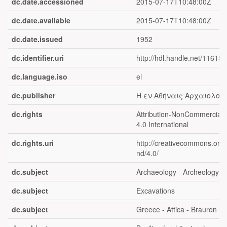
dc.date.accessioned
2015-07-17T10:48:00Z
dc.date.available
2015-07-17T10:48:00Z
dc.date.issued
1952
dc.identifier.uri
http://hdl.handle.net/11615
dc.language.iso
el
dc.publisher
Η εν Αθήναις Αρχαιολογι
dc.rights
Attribution-NonCommercial-
4.0 International
dc.rights.uri
http://creativecommons.org/
nd/4.0/
dc.subject
Archaeology - Archeology
dc.subject
Excavations
dc.subject
Greece - Attica - Brauron