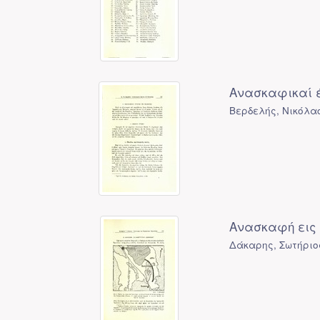
Ανασκαφικαί έ
Βερδελής, Νικόλα
Ανασκαφή εις 
Δάκαρης, Σωτήριος