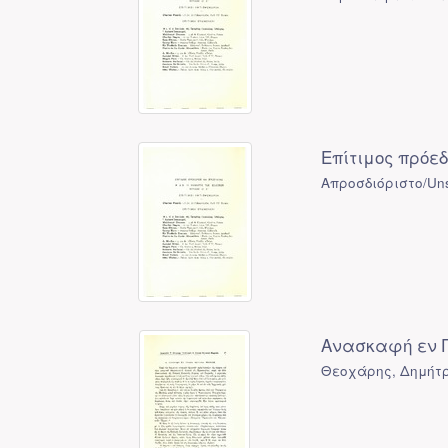
Επίτιμος πρόε
Απροσδιόριστο/Uns
Ανασκαφή εν Π
Θεοχάρης, Δημήτρ