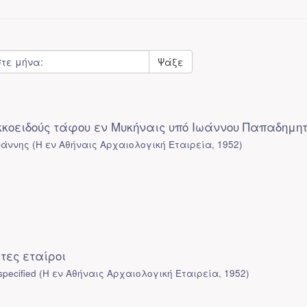
Ψάξε
οειδούς τάφου εν Μυκήναις υπό Ιωάννου Παπαδημητ
ωάννης
(
Η εν Αθήναις Αρχαιολογική Εταιρεία
,
1952
)
τες εταίροι
pecified
(
Η εν Αθήναις Αρχαιολογική Εταιρεία
,
1952
)