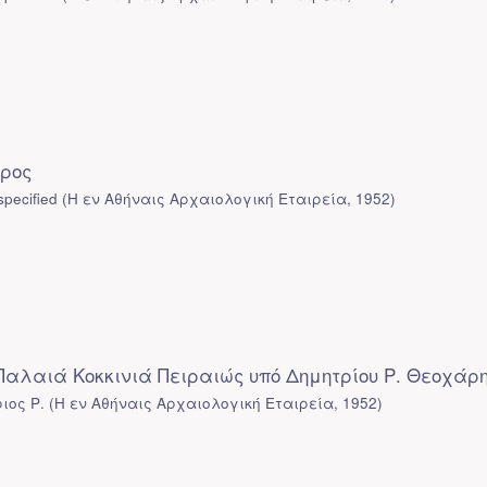
δρος
pecified
(
Η εν Αθήναις Αρχαιολογική Εταιρεία
,
1952
)
αλαιά Κοκκινιά Πειραιώς υπό Δημητρίου Ρ. Θεοχάρ
ιος Ρ.
(
Η εν Αθήναις Αρχαιολογική Εταιρεία
,
1952
)