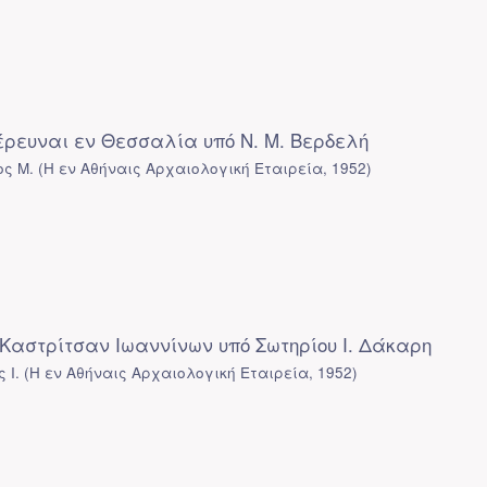
ρευναι εν Θεσσαλία υπό Ν. Μ. Βερδελή
ος Μ.
(
Η εν Αθήναις Αρχαιολογική Εταιρεία
,
1952
)
Καστρίτσαν Ιωαννίνων υπό Σωτηρίου Ι. Δάκαρη
 Ι.
(
Η εν Αθήναις Αρχαιολογική Εταιρεία
,
1952
)