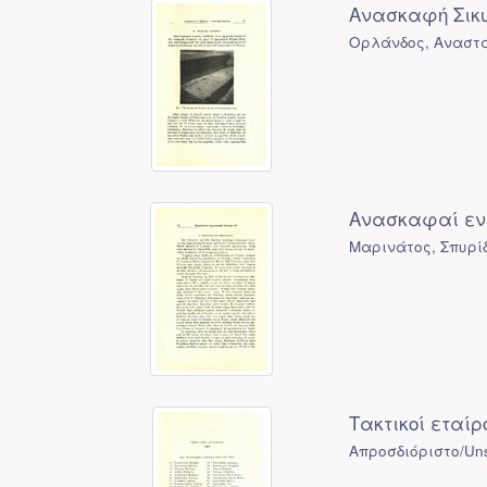
Ανασκαφή Σικυ
Ορλάνδος, Αναστά
Ανασκαφαί εν
Μαρινάτος, Σπυρί
Τακτικοί εταίρ
Απροσδιόριστο/Uns