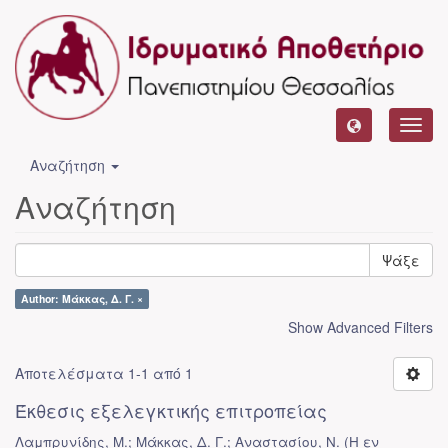
Toggl
navig
Αναζήτηση
Αναζήτηση
Ψάξε
Author: Μάκκας, Δ. Γ. ×
Show Advanced Filters
Αποτελέσματα 1-1 από 1
Έκθεσις εξελεγκτικής επιτροπείας
Λαμπρυνίδης, Μ.; Μάκκας, Δ. Γ.; Αναστασίου, Ν.
(
Η εν