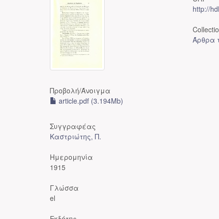
http://h
Collecti
Άρθρα τ
Προβολή/
Άνοιγμα
article.pdf (3.194Mb)
Συγγραφέας
Καστριώτης, Π.
Ημερομηνία
1915
Γλώσσα
el
Εκδότης