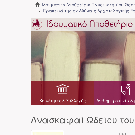
Ιδρυματικό Αποθετήριο Πανεπιστημίου Θε
Πρακτικά της εν Αθήναις Αρχαιολογικής Ε
Κοινότητες & Συλλογές
Ανά ημερομηνία δη
Ανασκαφαί Ωδείου του
URI