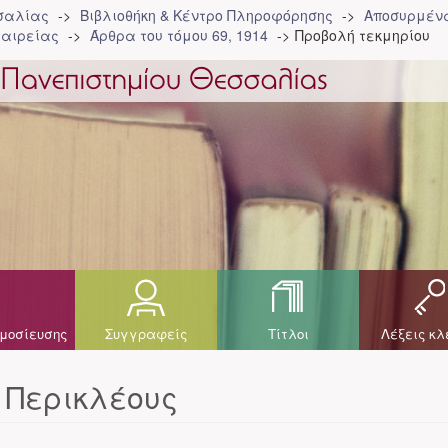
σσαλίας
Βιβλιοθήκη & Κέντρο Πληροφόρησης
Αποσυρμένα
ταιρείας
Άρθρα του τόμου 69, 1914
Προβολή τεκμηρίου
μοσίευσης
Συγγραφείς
Τίτλοι
Λέξεις κλ
 Περικλέους