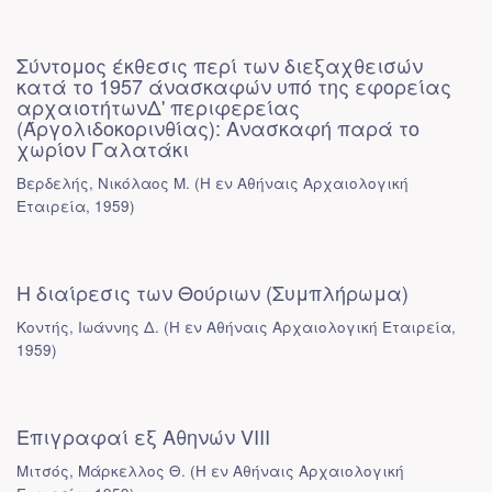
Σύντομος έκθεσις περί των διεξαχθεισών
κατά το 1957 άνασκαφών υπό της εφορείας
αρχαιοτήτωνΔ' περιφερείας
(Άργολιδοκορινθίας): Ανασκαφή παρά το
χωρίον Γαλατάκι
Βερδελής, Νικόλαος Μ.
(
Η εν Αθήναις Αρχαιολογική
Εταιρεία
,
1959
)
Η διαίρεσις των Θούριων (Συμπλήρωμα)
Κοντής, Ιωάννης Δ.
(
Η εν Αθήναις Αρχαιολογική Εταιρεία
,
1959
)
Επιγραφαί εξ Αθηνών VIII
Μιτσός, Μάρκελλος Θ.
(
Η εν Αθήναις Αρχαιολογική