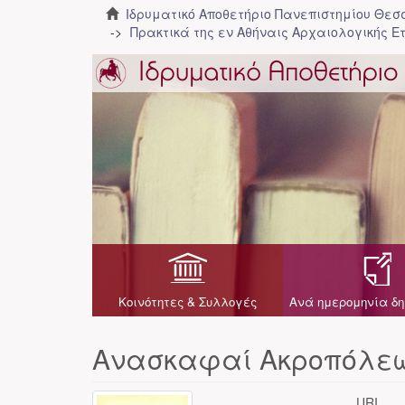
Ιδρυματικό Αποθετήριο Πανεπιστημίου Θε
Πρακτικά της εν Αθήναις Αρχαιολογικής Ε
Κοινότητες & Συλλογές
Ανά ημερομηνία δη
Ανασκαφαί Ακροπόλε
URI