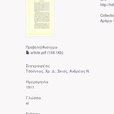
http://h
Collecti
Άρθρα τ
Προβολή/
Άνοιγμα
article.pdf (158.1Kb)
Συγγραφέας
Τσούντας, Χρ. Δ.
;
Σκιάς, Ανδρέας Ν.
Ημερομηνία
1911
Γλώσσα
el
Εκδότης