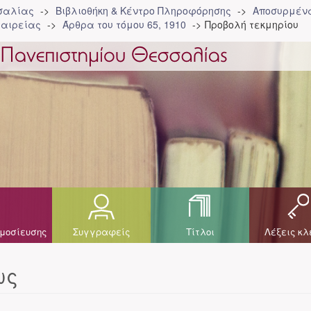
σσαλίας
Βιβλιοθήκη & Κέντρο Πληροφόρησης
Αποσυρμένα
ταιρείας
Άρθρα του τόμου 65, 1910
Προβολή τεκμηρίου
μοσίευσης
Συγγραφείς
Τίτλοι
Λέξεις κλ
ως