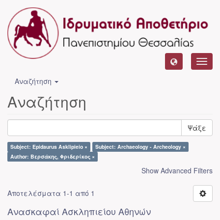
Toggl
navig
Αναζήτηση
Αναζήτηση
Ψάξε
Subject: Epidaurus Asklipieio ×
Subject: Archaeology - Archeology ×
Author: Βερσάκης, Φριδερίκος ×
Show Advanced Filters
Αποτελέσματα 1-1 από 1
Ανασκαφαί Ασκληπιείου Αθηνών